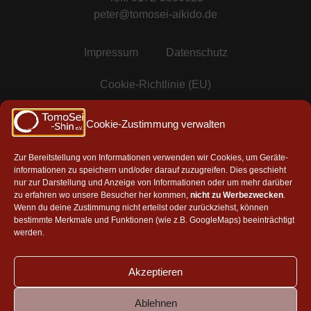
peter@tomosei-aikido.de
Impressum
Datenschutz
Cookie-Richtlinie (EU)
Mitgliedschaften & Partner
Cookie-Zustimmung verwalten
Zur Bereitstellung von Informationen verwenden wir Cookies, um Geräte-
informationen zu speichern und/oder darauf zuzugreifen. Dies geschieht
Mitglied in der AAG e.V.
nur zur Darstellung und Anzeige von Informationen oder um mehr darüber
zu erfahren wo unsere Besucher her kommen,
nicht zu Werbezwecken
.
Wenn du deine Zustimmung nicht erteilst oder zurückziehst, können
bestimmte Merkmale und Funktionen (wie z.B. GoogleMaps) beeinträchtigt
werden.
Akzeptieren
Ablehnen
Aikikai, Tokyo
|
Aikido Toyonaka Shosenji Dojo
|
Takeshi