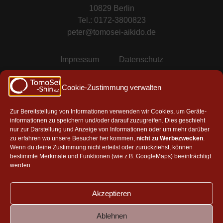
10829 Berlin
Tel.: 0172-3800823
peter@tomosei-aikido.de
Impressum
Datenschutz
Cookie-Richtlinie (EU)
Cookie-Zustimmung verwalten
Mitgliedschaften & Partner
Zur Bereitstellung von Informationen verwenden wir Cookies, um Geräte-
informationen zu speichern und/oder darauf zuzugreifen. Dies geschieht
nur zur Darstellung und Anzeige von Informationen oder um mehr darüber
zu erfahren wo unsere Besucher her kommen,
nicht zu Werbezwecken
.
Mitglied in der AAG e.V.
Wenn du deine Zustimmung nicht erteilst oder zurückziehst, können
bestimmte Merkmale und Funktionen (wie z.B. GoogleMaps) beeinträchtigt
werden.
Akzeptieren
Aikikai, Tokyo
|
Aikido Toyonaka Shosenji Dojo
|
Takeshi
Ablehnen
Yamashima, Japan
|
Masatake-kai, Israel