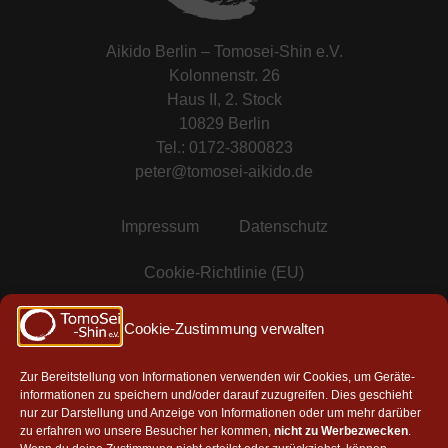
Aikido Berlin – Tomosei-Shin e.V.
Kolonnenstr. 26
Haus II, 2. Stock
10829 Berlin
Tel.: 0172-3800823
peter@tomosei-aikido.de
Impressum
Datenschutz
Cookie-Richtlinie (EU)
Mitgliedschaften & Partner
Cookie-Zustimmung verwalten
Zur Bereitstellung von Informationen verwenden wir Cookies, um Geräte-
informationen zu speichern und/oder darauf zuzugreifen. Dies geschieht
Mitglied in der AAG e.V.
nur zur Darstellung und Anzeige von Informationen oder um mehr darüber
zu erfahren wo unsere Besucher her kommen,
nicht zu Werbezwecken
.