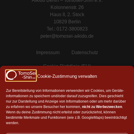
Aikido Berlin – Tomosei-Shin e.V.
Kolonnenstr. 26
Haus II, 2. Stock
10829 Berlin
Tel.: 0172-3800823
peter@tomosei-aikido.de
Impressum
Datenschutz
Cookie-Richtlinie (EU)
Cookie-Zustimmung verwalten
Mitgliedschaften & Partner
Zur Bereitstellung von Informationen verwenden wir Cookies, um Geräte-
informationen zu speichern und/oder darauf zuzugreifen. Dies geschieht
nur zur Darstellung und Anzeige von Informationen oder um mehr darüber
Mitglied in der AAG e.V.
zu erfahren wo unsere Besucher her kommen,
nicht zu Werbezwecken
.
Wenn du deine Zustimmung nicht erteilst oder zurückziehst, können
bestimmte Merkmale und Funktionen (wie z.B. GoogleMaps) beeinträchtigt
werden.