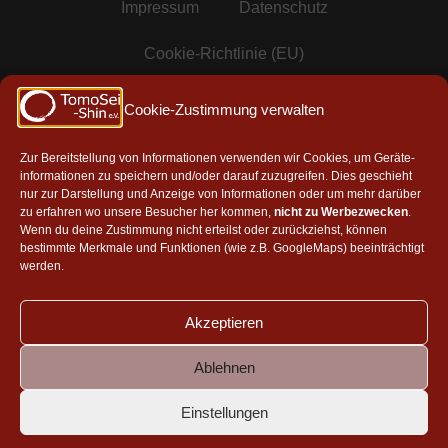
Impressum
Datenschutz
Cookie-Richtlinie (EU)
Mitgliedschaften & Partner
Cookie-Zustimmung verwalten
Zur Bereitstellung von Informationen verwenden wir Cookies, um Geräte-
informationen zu speichern und/oder darauf zuzugreifen. Dies geschieht
Mitglied in der AAG e.V.
nur zur Darstellung und Anzeige von Informationen oder um mehr darüber
zu erfahren wo unsere Besucher her kommen,
nicht zu Werbezwecken
.
Wenn du deine Zustimmung nicht erteilst oder zurückziehst, können
bestimmte Merkmale und Funktionen (wie z.B. GoogleMaps) beeinträchtigt
werden.
Akzeptieren
Ablehnen
Aikikai, Tokyo
|
Aikido Toyonaka Shosenji Dojo
|
Takeshi
Yamashima, Japan
|
Masatake-kai, Israel
Einstellungen
Aikido Shoryukai, Belgien
|
Vanadis Dojo, Stockholm
|
Shoshin Dojo, Hamburg