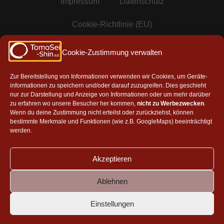
Impressum
Datenschutz
Cookie-Richtlinie (EU)
Mitgliedschaften & Partner
Cookie-Zustimmung verwalten
Zur Bereitstellung von Informationen verwenden wir Cookies, um Geräte-
informationen zu speichern und/oder darauf zuzugreifen. Dies geschieht
Mitglied in der AAG e.V.
nur zur Darstellung und Anzeige von Informationen oder um mehr darüber
zu erfahren wo unsere Besucher her kommen,
nicht zu Werbezwecken
.
Wenn du deine Zustimmung nicht erteilst oder zurückziehst, können
bestimmte Merkmale und Funktionen (wie z.B. GoogleMaps) beeinträchtigt
werden.
Akzeptieren
Ablehnen
Aikikai, Tokyo
|
Aikido Toyonaka Shosenji Dojo
|
Takeshi
Yamashima, Japan
|
Masatake-kai, Israel
Einstellungen
Aikido Shoryukai, Belgien
|
Vanadis Dojo, Stockholm
|
Shoshin Dojo, Hamburg