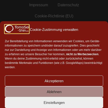
Impressum
Datenschutz
Cookie-Richtlinie (EU)
Mitgliedschaften & Partner
Cookie-Zustimmung verwalten
Zur Bereitstellung von Informationen verwenden wir Cookies, um Geräte-
informationen zu speichern und/oder darauf zuzugreifen. Dies geschieht
Mitglied in der AAG e.V.
nur zur Darstellung und Anzeige von Informationen oder um mehr darüber
zu erfahren wo unsere Besucher her kommen,
nicht zu Werbezwecken
.
Wenn du deine Zustimmung nicht erteilst oder zurückziehst, können
bestimmte Merkmale und Funktionen (wie z.B. GoogleMaps) beeinträchtigt
werden.
Akzeptieren
Ablehnen
Aikikai, Tokyo
|
Aikido Toyonaka Shosenji Dojo
|
Takeshi
Yamashima, Japan
|
Masatake-kai, Israel
Einstellungen
Aikido Shoryukai, Belgien
|
Vanadis Dojo, Stockholm
|